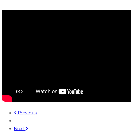
Home
/
Single Project
Previous
Next